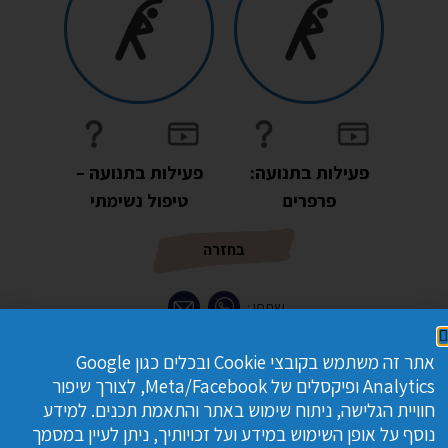
פעילות בתנועה:
פעילות בתנועה –
פרפרים
טיפול נשימתי
בחזרה
WhatsApp
Email
אתר זה משתמש בקובצי Cookie ובכלים כגון Google
רוצים להמליץ לנו על תוכן נוסף לחלק זה?
כתבו לנו
Analytics ופיקסלים של Meta/Facebook, לצורך שיפור
חוויית הגלישה, ניתוח שימוש באתר והתאמת תכנים. למידע
אם מצאתם טעות,
עדכנו אותנו
נוסף על אופן השימוש במידע ועל זכויותיך, ניתן לעיין במסמך